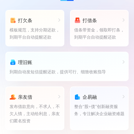
打欠条
打借条
模板规范，支持分期还款，
借条带资金，领取即打条，
到期平台自动提醒还款
到期平台自动提醒还款
理旧账
到期自动发短信提醒还款，提供可行、细致收账指导
亲友借
企易融
发布借款意向，不求人，不
整合“股+债”创新融资服
欠人情，主动给利息，亲友
务，专注解决企业融资难题
们匿名投资