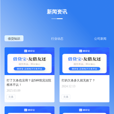
新闻资讯
借贷知识
行业动态
公司新闻
打了欠条也没用？这5种情况法院
打的欠条多久就无效了？
根本不认！
2024.12.13
2025.03.09
欠条
欠条