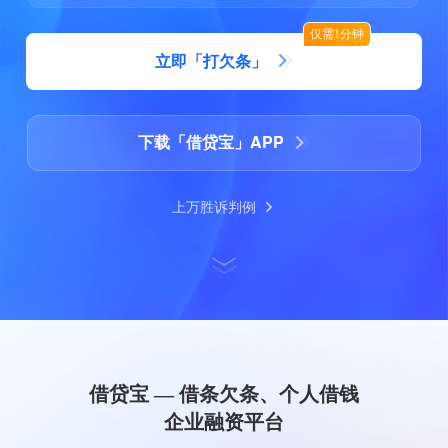
仅需1分钟
立即「打欠条」
下载「借贷宝」APP
上万胜诉判例
借贷宝 — 借条欠条、个人借钱
企业融资平台