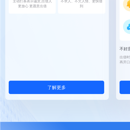
主动打条表示诚意,出借人
不求人、不欠人情、更快借
更放心 更愿意出借
到
不好
出借时
再开口
了解更多