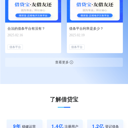
合法的借条平台有没有？
借条平台利率是多少？
2025.02.16
2025.02.19
借条平台
借条平台
查看更多
了解借贷宝
9年
1.4亿
1.2亿
稳健运营
注册用户
登记借条