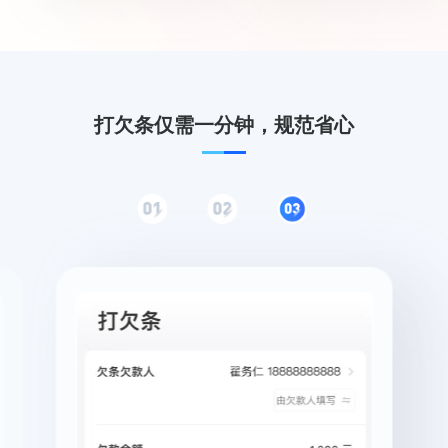
打欠条仅需一分钟，规范省心