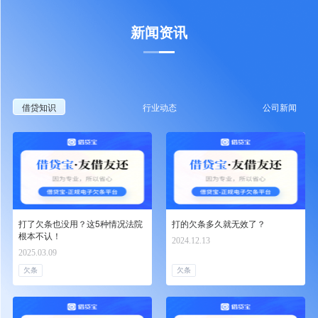
新闻资讯
借贷知识
行业动态
公司新闻
打了欠条也没用？这5种情况法院
打的欠条多久就无效了？
根本不认！
2024.12.13
2025.03.09
欠条
欠条