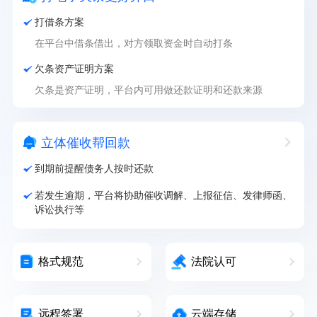
打借条方案
在平台中借条借出，对方领取资金时自动打条
欠条资产证明方案
欠条是资产证明，平台内可用做还款证明和还款来源
立体催收帮回款
到期前提醒债务人按时还款
若发生逾期，平台将协助催收调解、上报征信、发律师函、
诉讼执行等
格式规范
法院认可
远程签署
云端存储