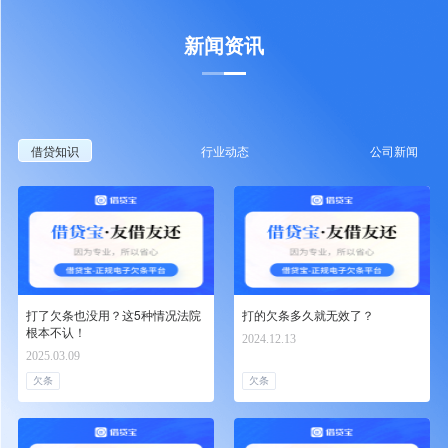
新闻资讯
借贷知识
行业动态
公司新闻
打了欠条也没用？这5种情况法院
打的欠条多久就无效了？
根本不认！
2024.12.13
2025.03.09
欠条
欠条