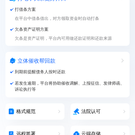
打借条方案
在平台中借条借出，对方领取资金时自动打条
欠条资产证明方案
欠条是资产证明，平台内可用做还款证明和还款来源
立体催收帮回款
到期前提醒债务人按时还款
若发生逾期，平台将协助催收调解、上报征信、发律师函、
诉讼执行等
格式规范
法院认可
远程签署
云端存储