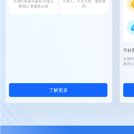
主动打条表示诚意,出借人
不求人、不欠人情、更快借
更放心 更愿意出借
到
不好
出借时
再开口
了解更多