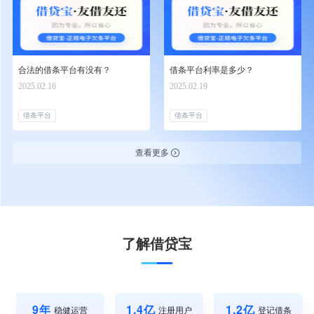
合法的借条平台有没有？
借条平台利率是多少？
2025.02.16
2025.02.19
借条平台
借条平台
查看更多
了解借贷宝
9年
1.4亿
1.2亿
稳健运营
注册用户
登记借条