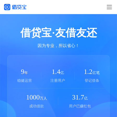
借贷宝·友借友还
因为专业，所以省心！
9
1.4
1.2
年
亿
亿笔
稳健运营
注册用户
登记借条
1000
31.7
万人
亿
成功借款
用户已赚红包