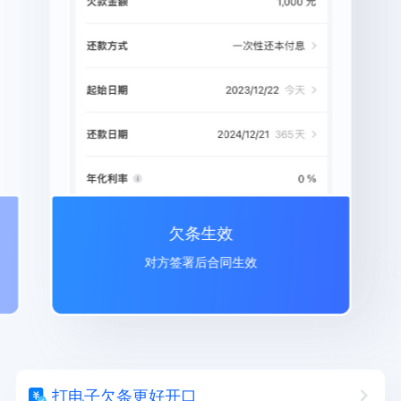
欠条生效
对方签署后合同生效
打电子欠条更好开口