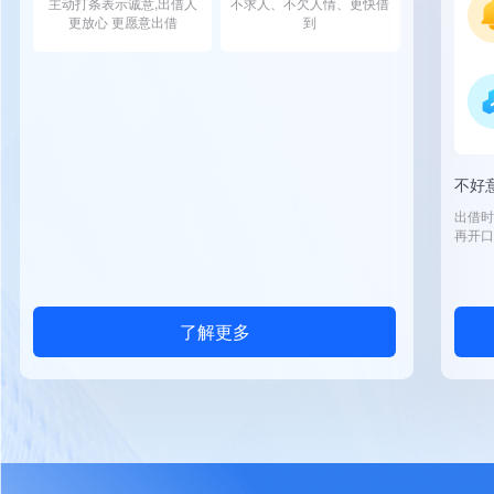
主动打条表示诚意,出借人
不求人、不欠人情、更快借
更放心 更愿意出借
到
不好
出借时
再开口
了解更多