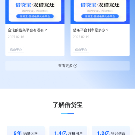
合法的借条平台有没有？
借条平台利率是多少？
2025.02.16
2025.02.19
借条平台
借条平台
查看更多
了解借贷宝
9年
1.4亿
1.2亿
稳健运营
注册用户
登记借条