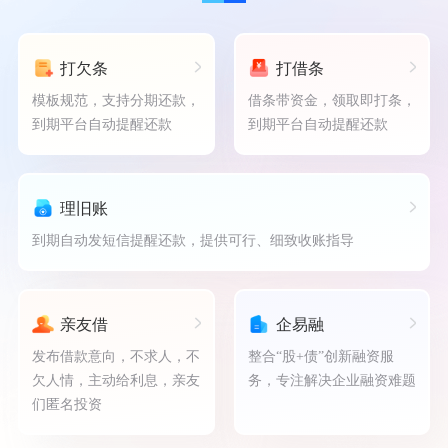
打欠条
打借条
模板规范，支持分期还款，
借条带资金，领取即打条，
到期平台自动提醒还款
到期平台自动提醒还款
理旧账
到期自动发短信提醒还款，提供可行、细致收账指导
亲友借
企易融
发布借款意向，不求人，不
整合“股+债”创新融资服
欠人情，主动给利息，亲友
务，专注解决企业融资难题
们匿名投资