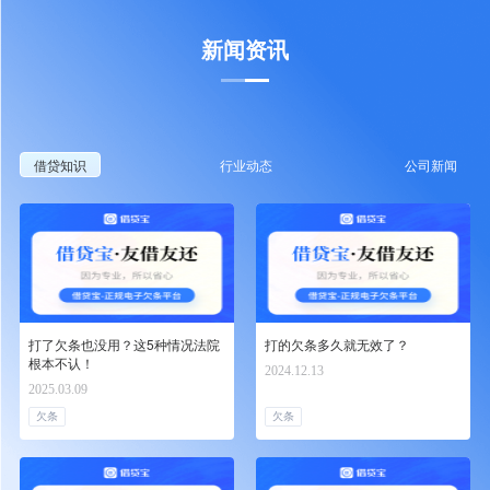
新闻资讯
借贷知识
行业动态
公司新闻
打了欠条也没用？这5种情况法院
打的欠条多久就无效了？
根本不认！
2024.12.13
2025.03.09
欠条
欠条