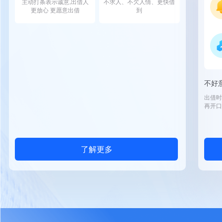
主动打条表示诚意,出借人
不求人、不欠人情、更快借
更放心 更愿意出借
到
不好
出借时
再开口
了解更多