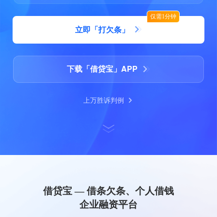
仅需1分钟
立即「打欠条」
下载「借贷宝」APP
上万胜诉判例
借贷宝 — 借条欠条、个人借钱
企业融资平台