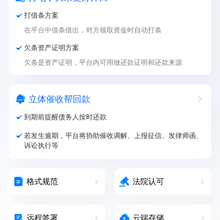
打借条方案
在平台中借条借出，对方领取资金时自动打条
欠条资产证明方案
欠条是资产证明，平台内可用做还款证明和还款来源
立体催收帮回款
到期前提醒债务人按时还款
若发生逾期，平台将协助催收调解、上报征信、发律师函、
诉讼执行等
格式规范
法院认可
远程签署
云端存储