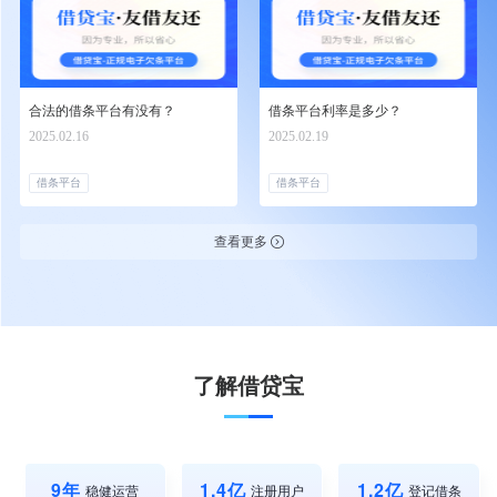
合法的借条平台有没有？
借条平台利率是多少？
2025.02.16
2025.02.19
借条平台
借条平台
查看更多
了解借贷宝
9年
1.4亿
1.2亿
稳健运营
注册用户
登记借条