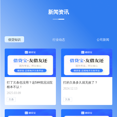
新闻资讯
借贷知识
行业动态
公司新闻
打了欠条也没用？这5种情况法院
打的欠条多久就无效了？
根本不认！
2024.12.13
2025.03.09
欠条
欠条