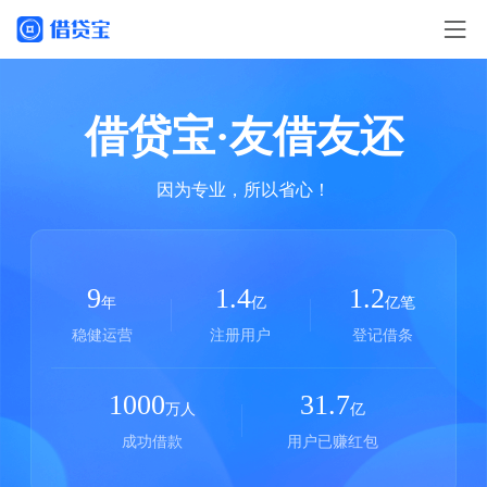
借贷宝·友借友还
因为专业，所以省心！
9
1.4
1.2
年
亿
亿笔
稳健运营
注册用户
登记借条
1000
31.7
万人
亿
成功借款
用户已赚红包