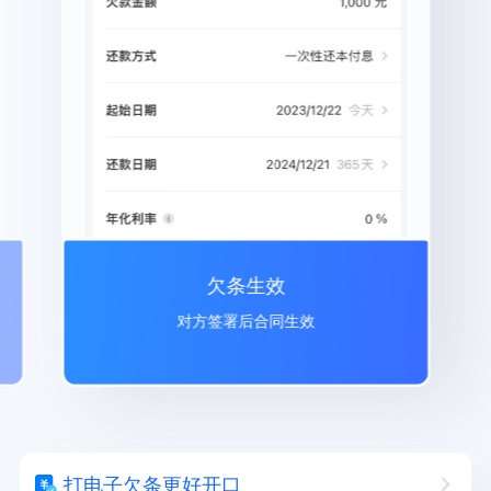
欠条生效
对方签署后合同生效
打电子欠条更好开口