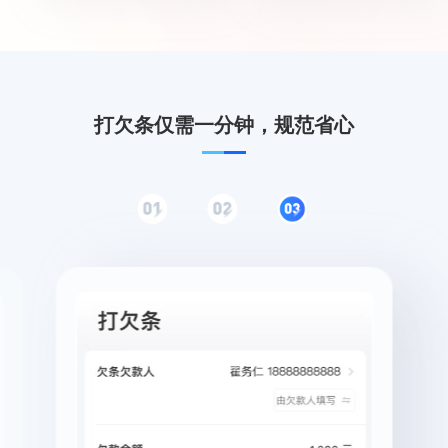
打欠条仅需一分钟，规范省心