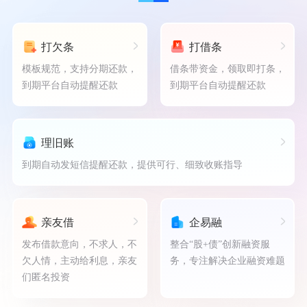
打欠条
打借条
模板规范，支持分期还款，
借条带资金，领取即打条，
到期平台自动提醒还款
到期平台自动提醒还款
理旧账
到期自动发短信提醒还款，提供可行、细致收账指导
亲友借
企易融
发布借款意向，不求人，不
整合“股+债”创新融资服
欠人情，主动给利息，亲友
务，专注解决企业融资难题
们匿名投资