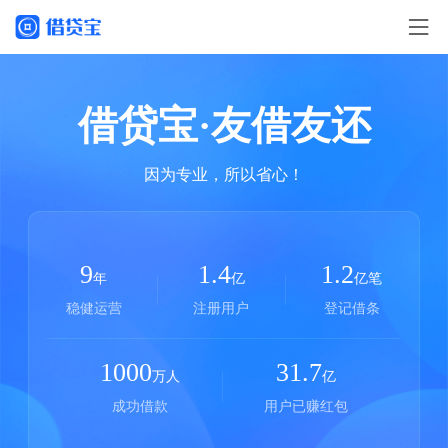
借贷宝·友借友还
因为专业，所以省心！
9
1.4
1.2
年
亿
亿笔
稳健运营
注册用户
登记借条
1000
31.7
万人
亿
成功借款
用户已赚红包