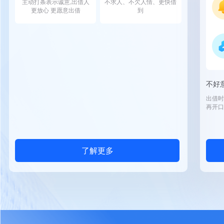
主动打条表示诚意,出借人
不求人、不欠人情、更快借
更放心 更愿意出借
到
不好
出借时
再开口
了解更多