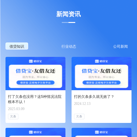
新闻资讯
借贷知识
行业动态
公司新闻
打了欠条也没用？这5种情况法院
打的欠条多久就无效了？
根本不认！
2024.12.13
2025.03.09
欠条
欠条