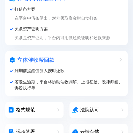
打借条方案
在平台中借条借出，对方领取资金时自动打条
欠条资产证明方案
欠条是资产证明，平台内可用做还款证明和还款来源
立体催收帮回款
到期前提醒债务人按时还款
若发生逾期，平台将协助催收调解、上报征信、发律师函、
诉讼执行等
格式规范
法院认可
远程签署
云端存储