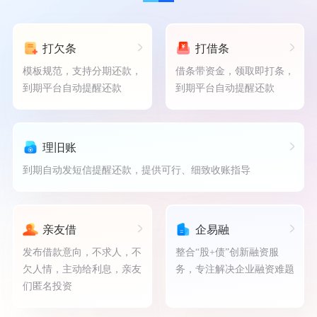
打欠条
打借条
模板规范，支持分期还款，
借条带资金，领取即打条，
到期平台自动提醒还款
到期平台自动提醒还款
理旧账
到期自动发短信提醒还款，提供可行、细致收账指导
亲友借
企易融
发布借款意向，不求人，不
整合“股+债”创新融资服
欠人情，主动给利息，亲友
务，专注解决企业融资难题
们匿名投资