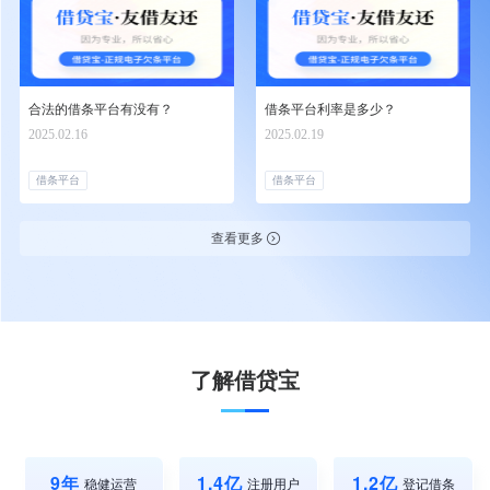
合法的借条平台有没有？
借条平台利率是多少？
2025.02.16
2025.02.19
借条平台
借条平台
查看更多
了解借贷宝
9年
1.4亿
1.2亿
稳健运营
注册用户
登记借条