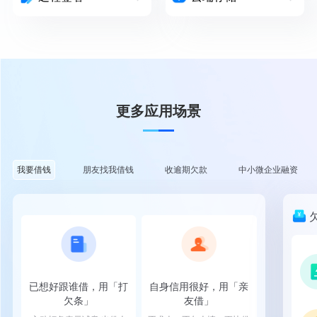
更多应用场景
朋友找我借钱
收逾期欠款
中小微企业融资
我要借钱
已想好跟谁借，用「打
自身信用很好，用「亲
欠条」
友借」