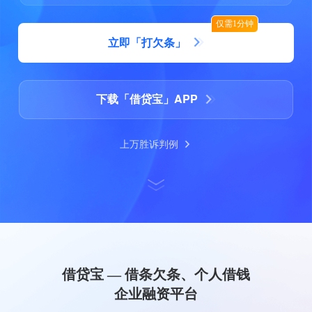
仅需1分钟
立即「打欠条」
下载「借贷宝」APP
上万胜诉判例
借贷宝 — 借条欠条、个人借钱
企业融资平台