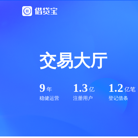
交易大厅
9
1.3
1.2
年
亿
亿笔
稳健运营
注册用户
登记借条