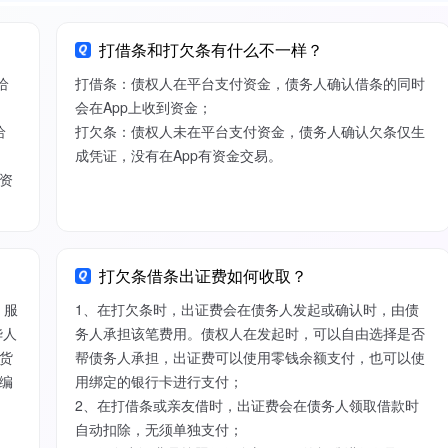
打借条和打欠条有什么不一样？
给
打借条：债权人在平台支付资金，债务人确认借条的同时
会在App上收到资金；
给
打欠条：债权人未在平台支付资金，债务人确认欠条仅生
成凭证，没有在App有资金交易。
资
打欠条借条出证费如何收取？
）服
1、在打欠条时，出证费会在债务人发起或确认时，由债
华人
务人承担该笔费用。债权人在发起时，可以自由选择是否
货
帮债务人承担，出证费可以使用零钱余额支付，也可以使
编
用绑定的银行卡进行支付；
2、在打借条或亲友借时，出证费会在债务人领取借款时
自动扣除，无须单独支付；