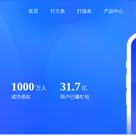
首页
打欠条
打借条
产品中心
1000
31.7
万人
亿
成功借款
用户已赚红包