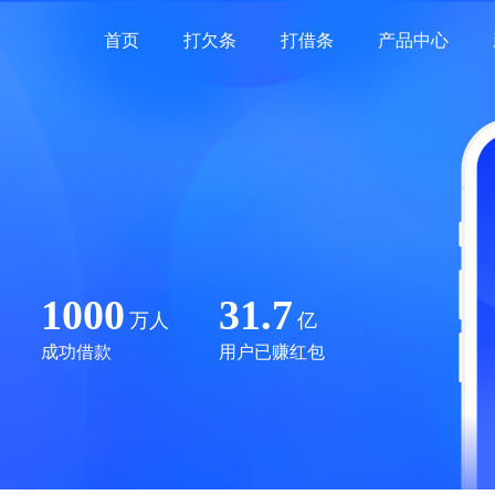
首页
打欠条
打借条
产品中心
1000
31.7
万人
亿
成功借款
用户已赚红包