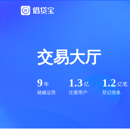
交易大厅
9
1.3
1.2
年
亿
亿笔
稳健运营
注册用户
登记借条