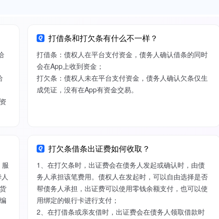
打借条和打欠条有什么不一样？
给
打借条：债权人在平台支付资金，债务人确认借条的同时
会在App上收到资金；
给
打欠条：债权人未在平台支付资金，债务人确认欠条仅生
成凭证，没有在App有资金交易。
资
打欠条借条出证费如何收取？
）服
1、在打欠条时，出证费会在债务人发起或确认时，由债
华人
务人承担该笔费用。债权人在发起时，可以自由选择是否
货
帮债务人承担，出证费可以使用零钱余额支付，也可以使
编
用绑定的银行卡进行支付；
2、在打借条或亲友借时，出证费会在债务人领取借款时