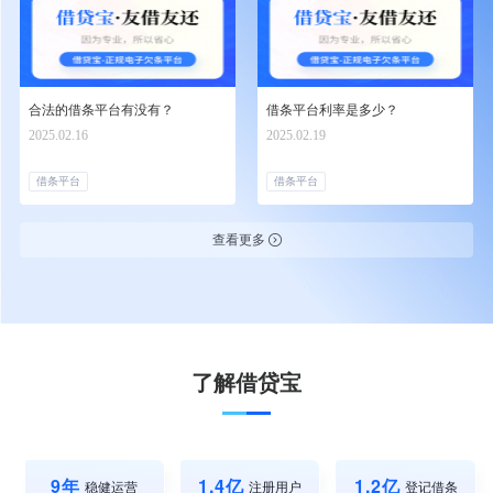
合法的借条平台有没有？
借条平台利率是多少？
2025.02.16
2025.02.19
借条平台
借条平台
查看更多
了解借贷宝
9年
1.4亿
1.2亿
稳健运营
注册用户
登记借条