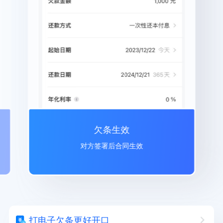
欠条生效
对方签署后合同生效
打电子欠条更好开口