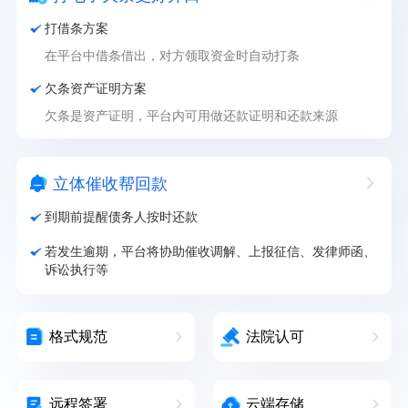
打借条方案
在平台中借条借出，对方领取资金时自动打条
欠条资产证明方案
欠条是资产证明，平台内可用做还款证明和还款来源
立体催收帮回款
到期前提醒债务人按时还款
若发生逾期，平台将协助催收调解、上报征信、发律师函、
诉讼执行等
格式规范
法院认可
远程签署
云端存储