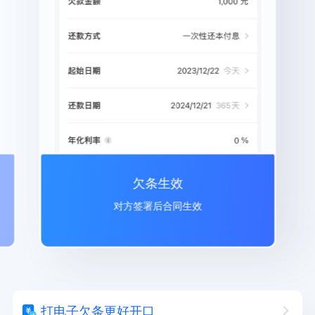
欠条生效
对方签署后合同生效
打电子欠条更好开口