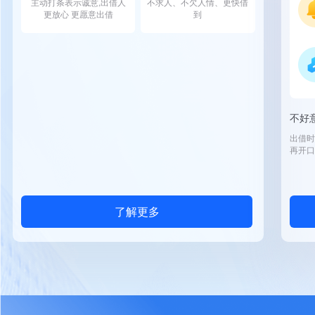
主动打条表示诚意,出借人
不求人、不欠人情、更快借
更放心 更愿意出借
到
不好
出借时
再开口
了解更多