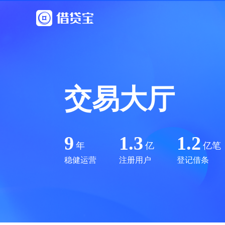
交易大厅
9
1.3
1.2
年
亿
亿笔
稳健运营
注册用户
登记借条