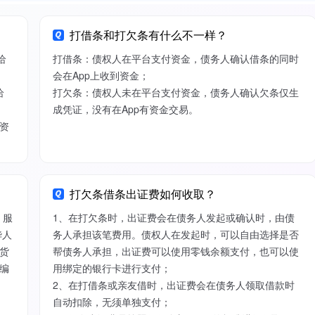
打借条和打欠条有什么不一样？
给
打借条：债权人在平台支付资金，债务人确认借条的同时
会在App上收到资金；
给
打欠条：债权人未在平台支付资金，债务人确认欠条仅生
成凭证，没有在App有资金交易。
资
打欠条借条出证费如何收取？
）服
1、在打欠条时，出证费会在债务人发起或确认时，由债
华人
务人承担该笔费用。债权人在发起时，可以自由选择是否
货
帮债务人承担，出证费可以使用零钱余额支付，也可以使
编
用绑定的银行卡进行支付；
2、在打借条或亲友借时，出证费会在债务人领取借款时
自动扣除，无须单独支付；