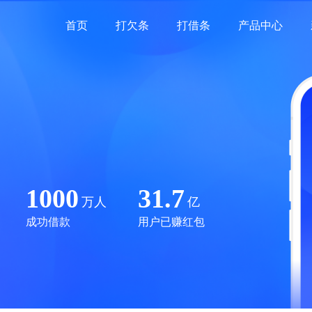
首页
打欠条
打借条
产品中心
1000
31.7
万人
亿
成功借款
用户已赚红包