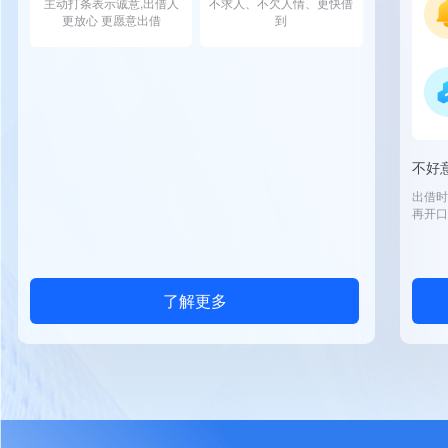
主动打条表示诚意,出借人
不求人、不欠人情、更快借
更放心 更愿意出借
到
不好
出借时
再开口
了解更多