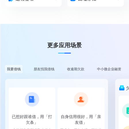
更多应用场景
朋友找我借钱
收逾期欠款
中小微企业融资
我要借钱
已想好跟谁借，用「打
自身信用很好，用「亲
欠条」
友借」