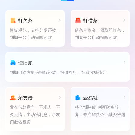
打欠条
打借条
模板规范，支持分期还款，
借条带资金，领取即打条，
到期平台自动提醒还款
到期平台自动提醒还款
理旧账
到期自动发短信提醒还款，提供可行、细致收账指导
亲友借
企易融
发布借款意向，不求人，不
整合“股+债”创新融资服
欠人情，主动给利息，亲友
务，专注解决企业融资难题
们匿名投资