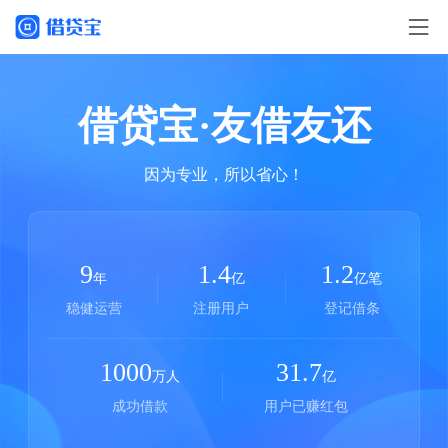
借贷宝·友借友还
因为专业，所以省心！
9
1.4
1.2
年
亿
亿笔
稳健运营
注册用户
登记借条
1000
31.7
万人
亿
成功借款
用户已赚红包