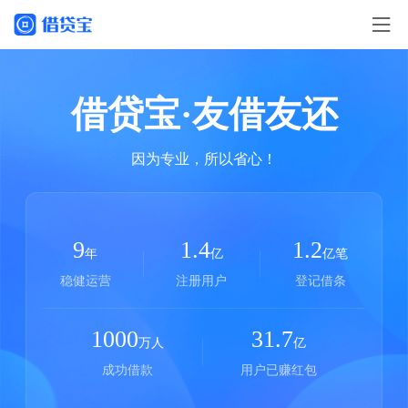
借贷宝·友借友还
因为专业，所以省心！
9
1.4
1.2
年
亿
亿笔
稳健运营
注册用户
登记借条
1000
31.7
万人
亿
成功借款
用户已赚红包