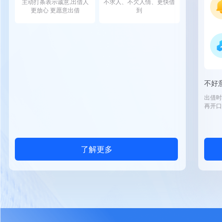
主动打条表示诚意,出借人
不求人、不欠人情、更快借
更放心 更愿意出借
到
不好
出借时
再开口
了解更多