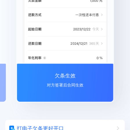
欠条生效
对方签署后合同生效
打电子欠条更好开口