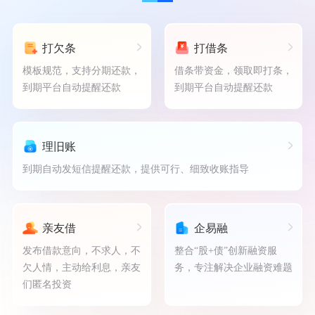
打欠条
打借条
模板规范，支持分期还款，
借条带资金，领取即打条，
到期平台自动提醒还款
到期平台自动提醒还款
理旧账
到期自动发短信提醒还款，提供可行、细致收账指导
亲友借
企易融
发布借款意向，不求人，不
整合“股+债”创新融资服
欠人情，主动给利息，亲友
务，专注解决企业融资难题
们匿名投资