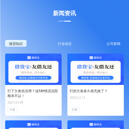
新闻资讯
借贷知识
行业动态
公司新闻
打了欠条也没用？这5种情况法院
打的欠条多久就无效了？
根本不认！
2024.12.13
2025.03.09
欠条
欠条