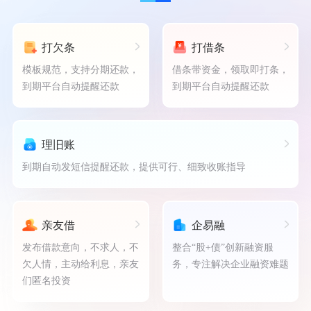
打欠条
打借条
模板规范，支持分期还款，
借条带资金，领取即打条，
到期平台自动提醒还款
到期平台自动提醒还款
理旧账
到期自动发短信提醒还款，提供可行、细致收账指导
亲友借
企易融
发布借款意向，不求人，不
整合“股+债”创新融资服
欠人情，主动给利息，亲友
务，专注解决企业融资难题
们匿名投资