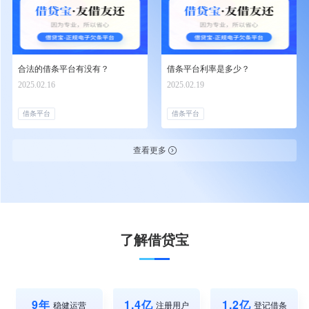
合法的借条平台有没有？
借条平台利率是多少？
2025.02.16
2025.02.19
借条平台
借条平台
查看更多
了解借贷宝
9年
1.4亿
1.2亿
稳健运营
注册用户
登记借条