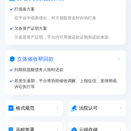
打借条方案
在平台中借条借出，对方领取资金时自动打条
欠条资产证明方案
欠条是资产证明，平台内可用做还款证明和还款来源
立体催收帮回款
到期前提醒债务人按时还款
若发生逾期，平台将协助催收调解、上报征信、发律师函、
诉讼执行等
格式规范
法院认可
远程签署
云端存储