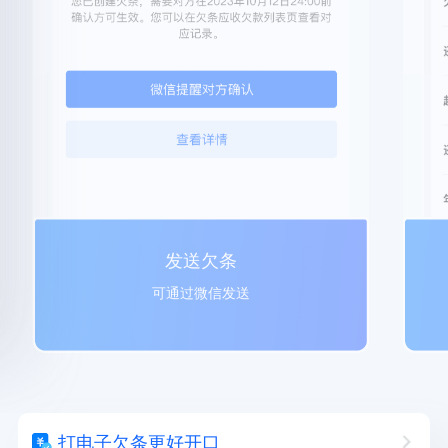
发起欠条
任意一方均可发起
打电子欠条更好开口