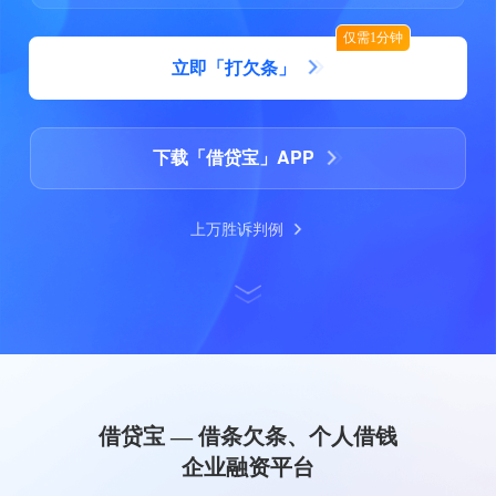
仅需1分钟
立即「打欠条」
下载「借贷宝」APP
上万胜诉判例
借贷宝 — 借条欠条、个人借钱
企业融资平台