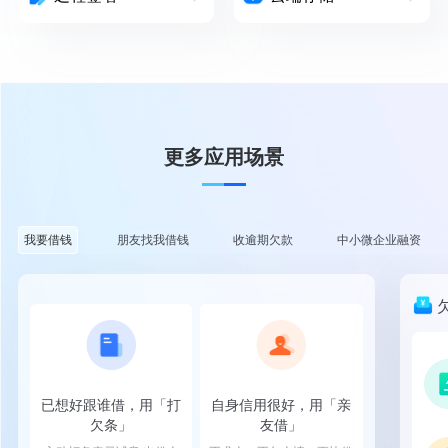
更多应用场景
朋友找我借钱
收逾期欠款
中小微企业融资
我要借钱
已想好跟谁借，用「打
自身信用很好，用「亲
欠条」
友借」