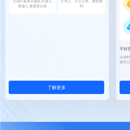
主动打条表示诚意,出借人
不求人、不欠人情、更快借
更放心 更愿意出借
到
不好
出借时
再开口
了解更多