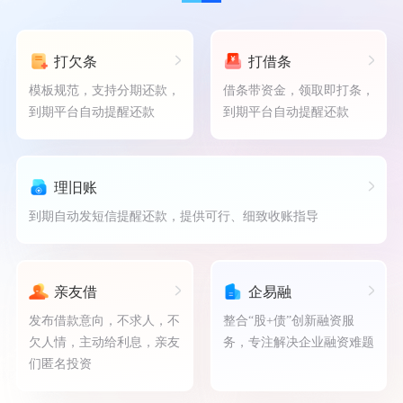
打欠条
打借条
模板规范，支持分期还款，
借条带资金，领取即打条，
到期平台自动提醒还款
到期平台自动提醒还款
理旧账
到期自动发短信提醒还款，提供可行、细致收账指导
亲友借
企易融
发布借款意向，不求人，不
整合“股+债”创新融资服
欠人情，主动给利息，亲友
务，专注解决企业融资难题
们匿名投资