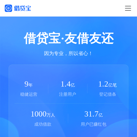
借贷宝·友借友还
因为专业，所以省心！
9
1.4
1.2
年
亿
亿笔
稳健运营
注册用户
登记借条
1000
31.7
万人
亿
成功借款
用户已赚红包