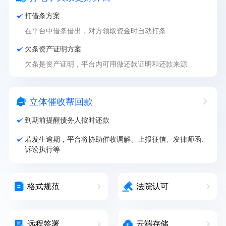
打借条方案
在平台中借条借出，对方领取资金时自动打条
欠条资产证明方案
欠条是资产证明，平台内可用做还款证明和还款来源
立体催收帮回款
到期前提醒债务人按时还款
若发生逾期，平台将协助催收调解、上报征信、发律师函、
诉讼执行等
格式规范
法院认可
远程签署
云端存储