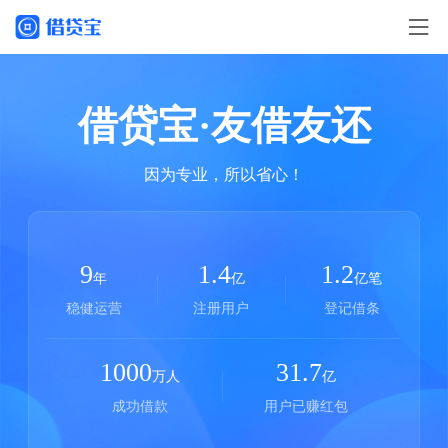
借贷宝·友借友还
因为专业，所以省心！
9
1.4
1.2
年
亿
亿笔
稳健运营
注册用户
登记借条
1000
31.7
万人
亿
成功借款
用户已赚红包