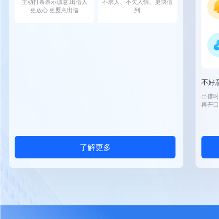
主动打条表示诚意,出借人
不求人、不欠人情、更快借
更放心 更愿意出借
到
不好
出借时
再开口
了解更多