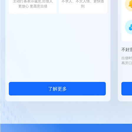
主动打条表示诚意,出借人
不求人、不欠人情、更快借
更放心 更愿意出借
到
不好
出借时
再开口
了解更多