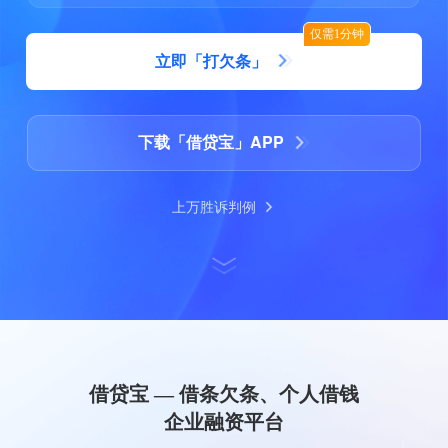
仅需1分钟
立即「打欠条」
下载「借贷宝」APP
上万胜诉判例
借贷宝 — 借条欠条、个人借钱
企业融资平台