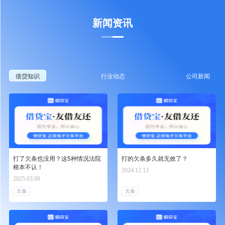
新闻资讯
借贷知识
行业动态
公司新闻
打了欠条也没用？这5种情况法院
打的欠条多久就无效了？
根本不认！
2024.12.13
2025.03.09
欠条
欠条