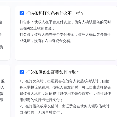
打借条和打欠条有什么不一样？
给
打借条：债权人在平台支付资金，债务人确认借条的同时
会在App上收到资金；
给
打欠条：债权人未在平台支付资金，债务人确认欠条仅生
成凭证，没有在App有资金交易。
资
打欠条借条出证费如何收取？
）服
1、在打欠条时，出证费会在债务人发起或确认时，由债
华人
务人承担该笔费用。债权人在发起时，可以自由选择是否
货
帮债务人承担，出证费可以使用零钱余额支付，也可以使
编
用绑定的银行卡进行支付；
2、在打借条或亲友借时，出证费会在债务人领取借款时
自动扣除，无须单独支付；