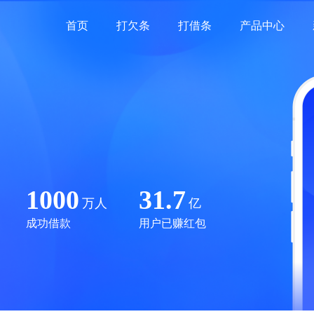
首页
打欠条
打借条
产品中心
1000
31.7
万人
亿
成功借款
用户已赚红包