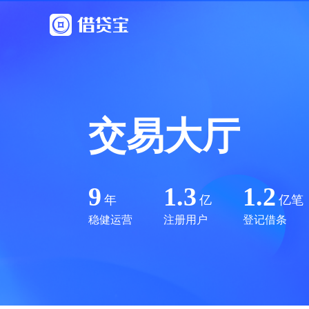
交易大厅
9
1.3
1.2
年
亿
亿笔
稳健运营
注册用户
登记借条