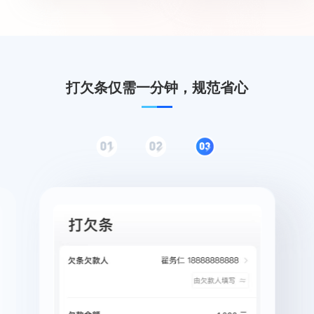
打欠条仅需一分钟，规范省心