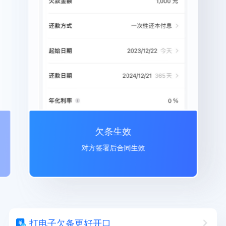
欠条生效
对方签署后合同生效
打电子欠条更好开口