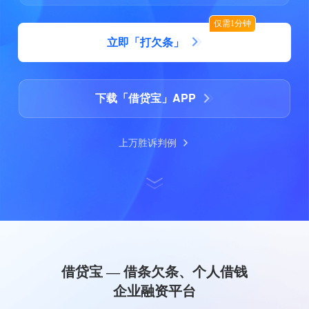
仅需1分钟
立即「打欠条」
下载「借贷宝」APP
上万胜诉判例
借贷宝 — 借条欠条、个人借钱
企业融资平台