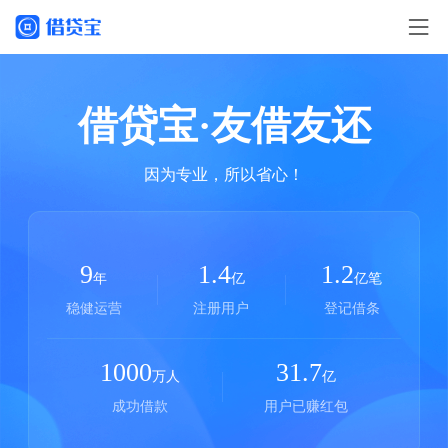
借贷宝·友借友还
因为专业，所以省心！
9
1.4
1.2
年
亿
亿笔
稳健运营
注册用户
登记借条
1000
31.7
万人
亿
成功借款
用户已赚红包