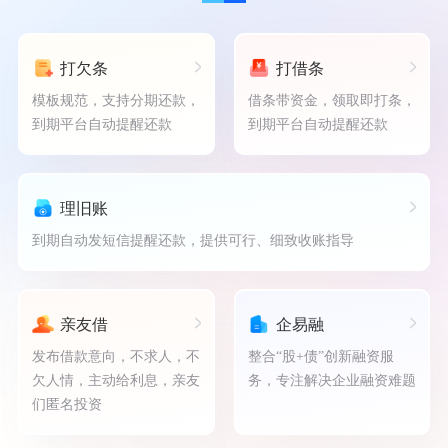
打欠条
打借条
模板规范，支持分期还款，
借条带资金，领取即打条，
到期平台自动提醒还款
到期平台自动提醒还款
理旧账
到期自动发短信提醒还款，提供可行、细致收账指导
亲友借
企易融
发布借款意向，不求人，不
整合“股+债”创新融资服
欠人情，主动给利息，亲友
务，专注解决企业融资难题
们匿名投资