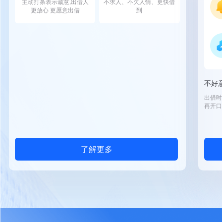
主动打条表示诚意,出借人
不求人、不欠人情、更快借
更放心 更愿意出借
到
不好
出借时
再开口
了解更多