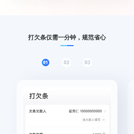
打欠条仅需一分钟，规范省心