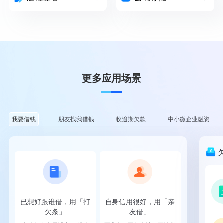
更多应用场景
朋友找我借钱
收逾期欠款
中小微企业融资
我要借钱
已想好跟谁借，用「打
自身信用很好，用「亲
欠条」
友借」