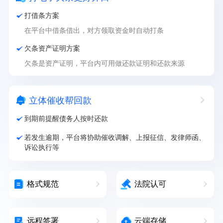
打借条方案
在平台中借条借出，对方领取资金时自动打条
欠条资产证明方案
欠条是资产证明，平台内可用做还款证明和还款来源
立体催收帮回款
到期前提醒债务人按时还款
若发生逾期，平台将协助催收调解、上报征信、发律师函、
诉讼执行等
格式规范
法院认可
远程签署
云端存储