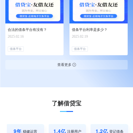
合法的借条平台有没有？
借条平台利率是多少？
2025.02.16
2025.02.19
借条平台
借条平台
查看更多
了解借贷宝
9年
1.4亿
1.2亿
稳健运营
注册用户
登记借条