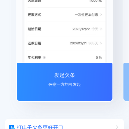
发起欠条
任意一方均可发起
打电子欠条更好开口