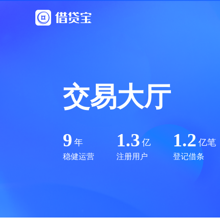
交易大厅
9
1.3
1.2
年
亿
亿笔
稳健运营
注册用户
登记借条