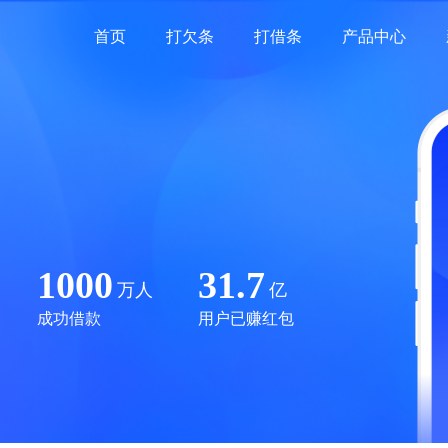
首页
打欠条
打借条
产品中心
1000
31.7
万人
亿
成功借款
用户已赚红包