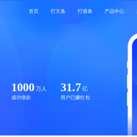
首页
打欠条
打借条
产品中心
1000
31.7
万人
亿
成功借款
用户已赚红包