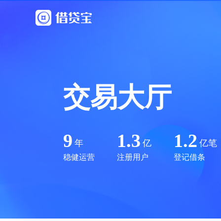
交易大厅
9
1.3
1.2
年
亿
亿笔
稳健运营
注册用户
登记借条