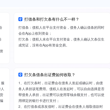
打借条和打欠条有什么不一样？
给
打借条：债权人在平台支付资金，债务人确认借条的同时
会在App上收到资金；
给
打欠条：债权人未在平台支付资金，债务人确认欠条仅生
成凭证，没有在App有资金交易。
资
打欠条借条出证费如何收取？
）服
1、在打欠条时，出证费会在债务人发起或确认时，由债
华人
务人承担该笔费用。债权人在发起时，可以自由选择是否
货
帮债务人承担，出证费可以使用零钱余额支付，也可以使
编
用绑定的银行卡进行支付；
2、在打借条或亲友借时，出证费会在债务人领取借款时