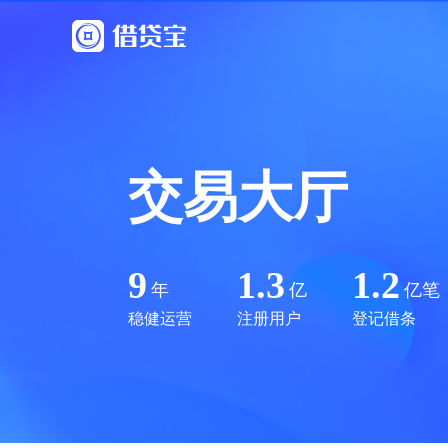
交易大厅
9
1.3
1.2
年
亿
亿笔
稳健运营
注册用户
登记借条