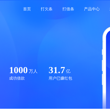
首页
打欠条
打借条
产品中心
1000
31.7
万人
亿
成功借款
用户已赚红包