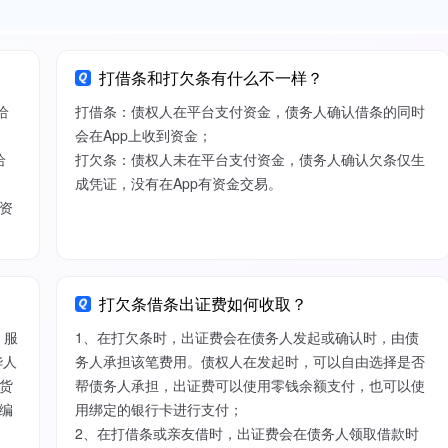
打借条和打欠条有什么不一样？
给
打借条：债权人在平台支付资金，债务人确认借条的同时
会在App上收到资金；
给
打欠条：债权人未在平台支付资金，债务人确认欠条仅生
成凭证，没有在App有资金交易。
资
打欠条借条出证费如何收取？
）服
1、在打欠条时，出证费会在债务人发起或确认时，由债
华人
务人承担该笔费用。债权人在发起时，可以自由选择是否
货
帮债务人承担，出证费可以使用零钱余额支付，也可以使
编
用绑定的银行卡进行支付；
2、在打借条或亲友借时，出证费会在债务人领取借款时