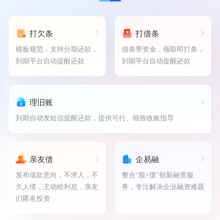
打欠条
打借条
模板规范，支持分期还款，
借条带资金，领取即打条，
到期平台自动提醒还款
到期平台自动提醒还款
理旧账
到期自动发短信提醒还款，提供可行、细致收账指导
亲友借
企易融
发布借款意向，不求人，不
整合“股+债”创新融资服
欠人情，主动给利息，亲友
务，专注解决企业融资难题
们匿名投资