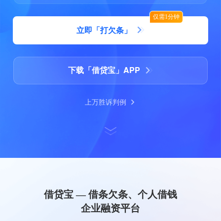
仅需1分钟
立即「打欠条」
下载「借贷宝」APP
上万胜诉判例
借贷宝 — 借条欠条、个人借钱
企业融资平台