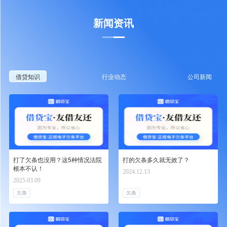
新闻资讯
借贷知识
行业动态
公司新闻
打了欠条也没用？这5种情况法院
打的欠条多久就无效了？
根本不认！
2024.12.13
2025.03.09
欠条
欠条