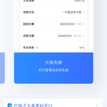
欠条生效
对方签署后合同生效
打电子欠条更好开口