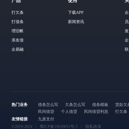
产品
使用
打欠条
下载APP
企
打借条
新闻资讯
员
理旧帐
发
亲友借
企
企易融
联
热门业务
借条怎么写
欠条怎么写
借条模板
货款欠
民间借贷
个人借贷
民间借贷利息
打欠条
友情链接
九派支付
©2019-2024
蜀ICP备19020051号-5
隐私政策