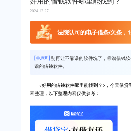
好用的借钱软件哪里能找到？
2024.12.27
法院认可的电子借条/欠条，
摘要
别再让不靠谱的软件坑了，靠谱借钱软
谱的借钱软件。
<好用的借钱软件哪里能找到？>，今天借贷宝（www
容整理，以下整理内容仅供参考：