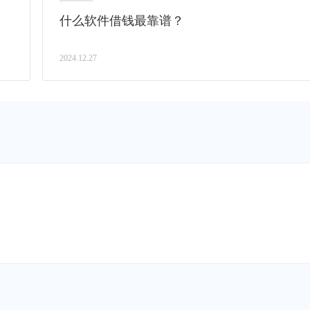
什么软件借钱最靠谱？
2024.12.27