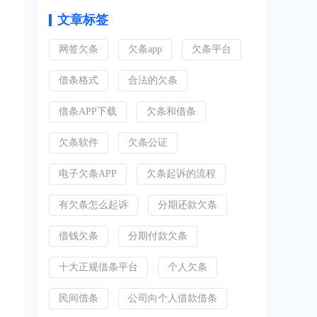
文章标签
网签欠条
欠条app
欠条平台
借条格式
合法的欠条
借条APP下载
欠条和借条
欠条软件
欠条公证
电子欠条APP
欠条起诉的流程
有欠条怎么起诉
分期还款欠条
借钱欠条
分期付款欠条
十大正规借条平台
个人欠条
民间借条
公司向个人借款借条