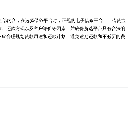
全部内容，在选择借条平台时，正规的电子借条平台——借贷宝
费、还款方式以及客户评价等因素，并确保所选平台具有合法的
户应合理规划贷款用途和还款计划，避免逾期还款和不必要的费