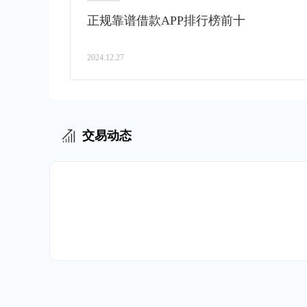
正规靠谱借款APP排行榜前十
2024.12.27
交易动态