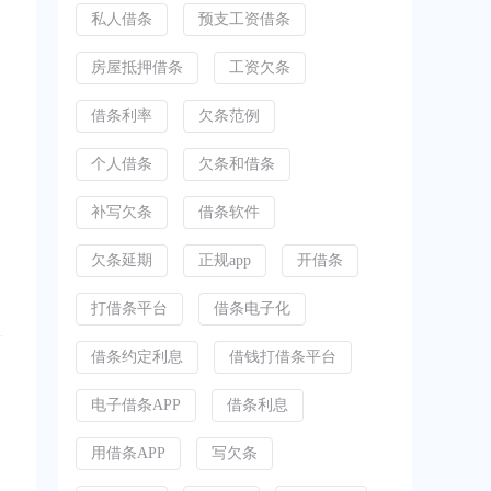
私人借条
预支工资借条
房屋抵押借条
工资欠条
借条利率
欠条范例
个人借条
欠条和借条
补写欠条
借条软件
欠条延期
正规app
开借条
打借条平台
借条电子化
借条约定利息
借钱打借条平台
电子借条APP
借条利息
用借条APP
写欠条