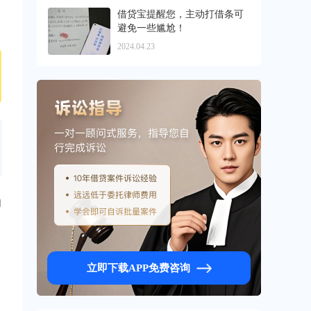
借贷宝提醒您，主动打借条可
避免一些尴尬！
2024.04.23
内
立即下载APP免费咨询