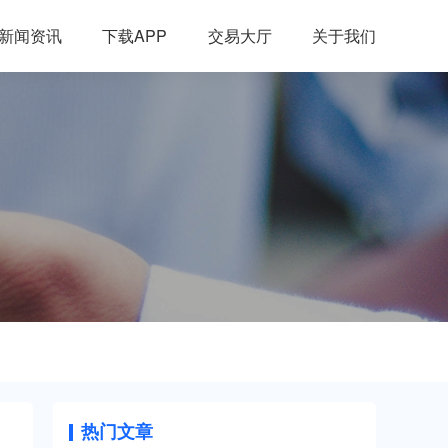
新闻资讯
下载APP
交易大厅
关于我们
热门文章