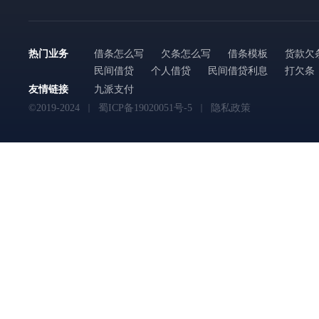
热门业务
借条怎么写
欠条怎么写
借条模板
货款欠
民间借贷
个人借贷
民间借贷利息
打欠条
友情链接
九派支付
©2019-2024
蜀ICP备19020051号-5
隐私政策