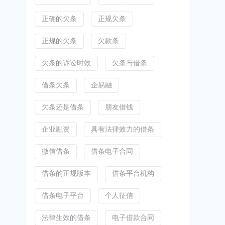
正确的欠条
正规欠条
正规的欠条
欠款条
欠条的诉讼时效
欠条与借条
借条欠条
企易融
欠条还是借条
朋友借钱
企业融资
具有法律效力的借条
微信借条
借条电子合同
借条的正规版本
借条平台机构
借条电子平台
个人征信
法律生效的借条
电子借款合同