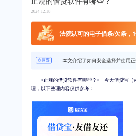
正规的借贷软件有哪些？
2024.12.18
法院认可的电子借条/欠条，
摘要
本文介绍了如何安全选择并使用正
<
正规的借贷软件有哪些？
>
，今天借贷宝（
w
理，以下整理内容仅供参考：