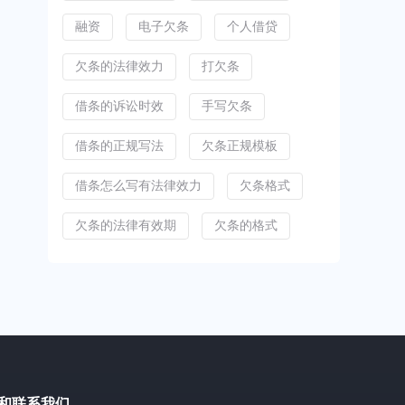
融资
电子欠条
个人借贷
欠条的法律效力
打欠条
借条的诉讼时效
手写欠条
借条的正规写法
欠条正规模板
借条怎么写有法律效力
欠条格式
欠条的法律有效期
欠条的格式
和联系我们