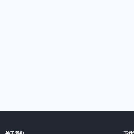
关于我们
下载