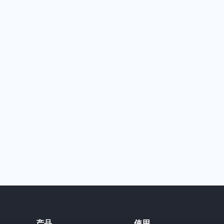
产品
使用