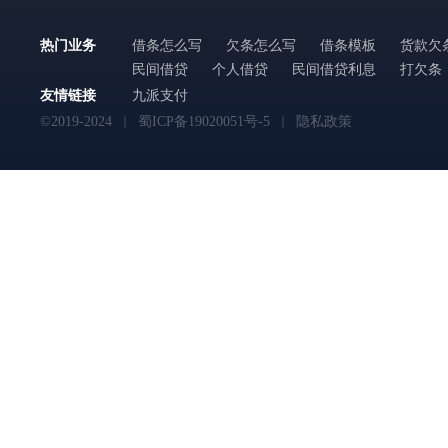
热门业务
借条怎么写
欠条怎么写
借条模板
货款欠
民间借贷
个人借贷
民间借贷利息
打欠条
友情链接
九派支付
©2019-2024
蜀ICP备19020051号-5
隐私政策