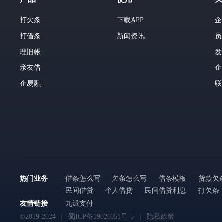
打欠条
下载APP
企
打借条
新闻资讯
员
理旧帐
发
亲友借
企
企易融
联
热门业务
借条怎么写
欠条怎么写
借条模板
货款欠
民间借贷
个人借贷
民间借贷利息
打欠条
友情链接
九派支付
©2019-2024
蜀ICP备19020051号-5
隐私政策