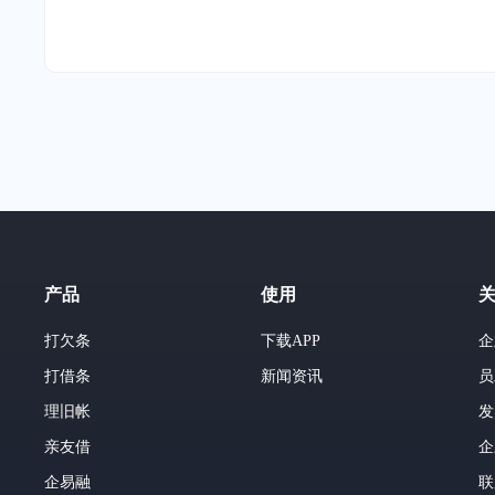
产品
使用
打欠条
下载APP
企
打借条
新闻资讯
员
理旧帐
发
亲友借
企
企易融
联