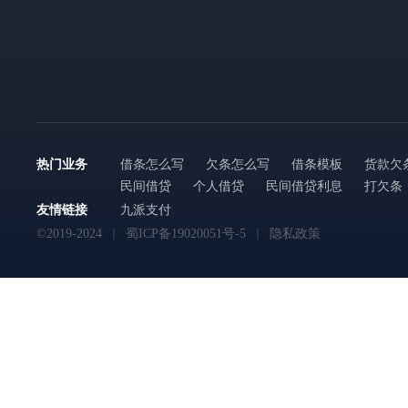
热门业务
借条怎么写
欠条怎么写
借条模板
货款欠
民间借贷
个人借贷
民间借贷利息
打欠条
友情链接
九派支付
©2019-2024
蜀ICP备19020051号-5
隐私政策