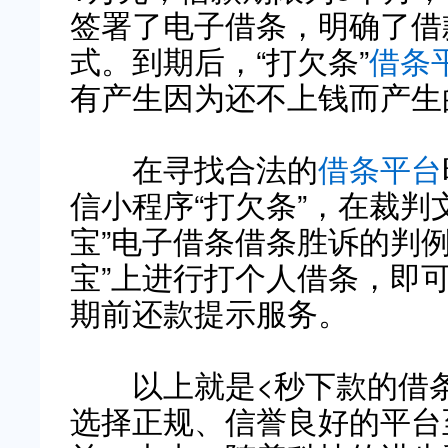
签署了电子借条，明确了借
式。到期后，
“
打欠条
”
借条
有产生因为还不上钱而产生
在寻找合法的
借条平台
信小程序“打欠条”，在裁判
宝”电子借条借条胜诉的判
宝”上进行打个人借条，即
期前还款提示服务。
以上就是
<
秒下款的借
选择正规、信誉良好的平台