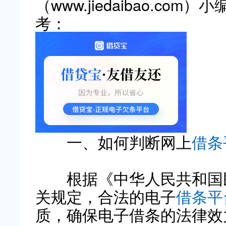
（
www.jiedaibao.com
）小
考：
一、如何判断网上
借条
根据《中华人民共和国民
关规定，合法的电子
借条平
质，确保电子借条的法律效