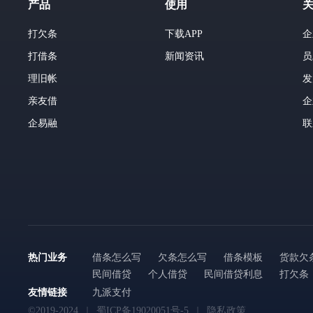
产品
使用
打欠条
下载APP
企
打借条
新闻资讯
员
理旧帐
发
亲友借
企
企易融
联
热门业务
借条怎么写
欠条怎么写
借条模板
货款欠
民间借贷
个人借贷
民间借贷利息
打欠条
友情链接
九派支付
©2019-2024
蜀ICP备19020051号-5
隐私政策