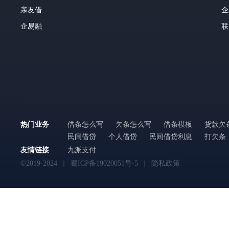
亲友借
企
企易融
联
热门业务
借条怎么写
欠条怎么写
借条模板
货款欠
民间借贷
个人借贷
民间借贷利息
打欠条
友情链接
九派支付
©2019-2024
蜀ICP备19020051号-5
隐私政策