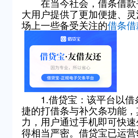
在当今社会，借条借款平
大用户提供了更加便捷、灵
场上一些备受关注的
借条借
1.
借贷宝：该平台以借
捷的打借条与补欠条功能，
力，用户通过手机即可快速
得相当严密。借贷宝已运营