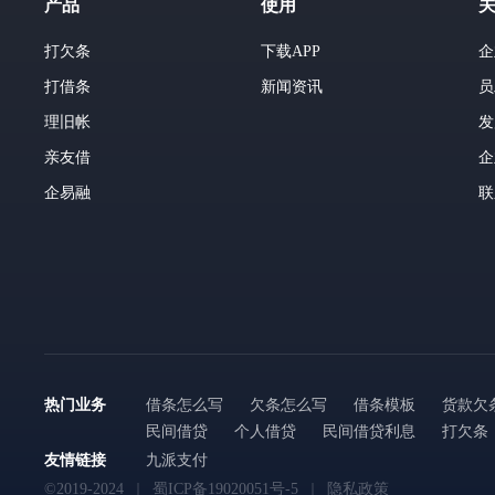
产品
使用
打欠条
下载APP
企
打借条
新闻资讯
员
理旧帐
发
亲友借
企
企易融
联
热门业务
借条怎么写
欠条怎么写
借条模板
货款欠
民间借贷
个人借贷
民间借贷利息
打欠条
友情链接
九派支付
©2019-2024
蜀ICP备19020051号-5
隐私政策