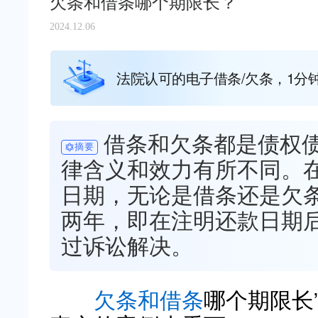
欠条和借条哪个期限长？
2024.12.06
法院认可的电子借条/欠条，1分
借条和欠条都是债权
摘要
律含义和效力有所不同。
日期，无论是借条还是欠
两年，即在注明还款日期
过诉讼解决。
欠条和借条
哪个期限长