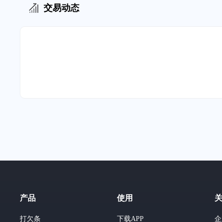
交易动态
产品
使用
打欠条
下载APP
企