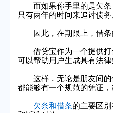
而如果你手里的是欠条，
只有两年的时间来追讨债务
因此，在期限上，借条的
借贷宝作为一个提供打借
可以帮助用户生成具有法律
这样，无论是朋友间的借
都能够有一个规范的凭证，
欠条和借条
的主要区别