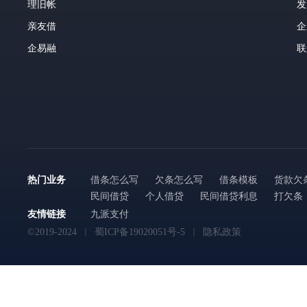
理旧帐
发
亲友借
企
企易融
联
热门业务
借条怎么写
欠条怎么写
借条模板
货款欠
民间借贷
个人借贷
民间借贷利息
打欠条
友情链接
九派支付
©2019-2024
蜀ICP备19020051号-5
隐私政策