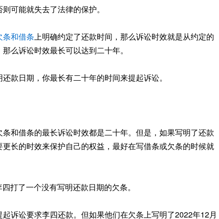
否则可能就失去了法律的保护。
欠条和借条
上明确约定了还款时间，那么诉讼时效就是从约定的
，那么诉讼时效最长可以达到二十年。
还款日期，你最长有二十年的时间来提起诉讼。
条和借条的最长诉讼时效都是二十年。但是，如果写明了还款
要更长的时效来保护自己的权益，最好在写借条或欠条的时候就
李四打了一个没有写明还款日期的欠条。
诉讼要求李四还款。但如果他们在欠条上写明了2022年12月