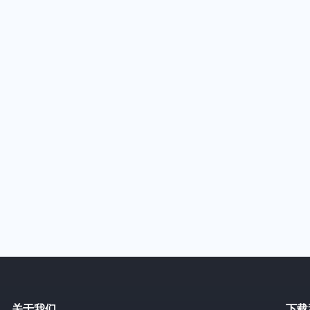
关于我们
下载