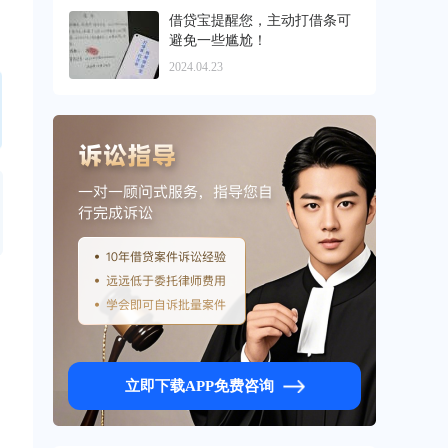
借贷宝提醒您，主动打借条可
避免一些尴尬！
2024.04.23
立即下载APP免费咨询