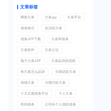
文章标签
网签欠条
欠条app
欠条平台
借条格式
合法的欠条
借条APP下载
欠条和借条
欠条软件
欠条公证
电子欠条APP
欠条起诉的流程
有欠条怎么起诉
分期还款欠条
借钱欠条
分期付款欠条
十大正规借条平台
个人欠条
民间借条
公司向个人借款借条