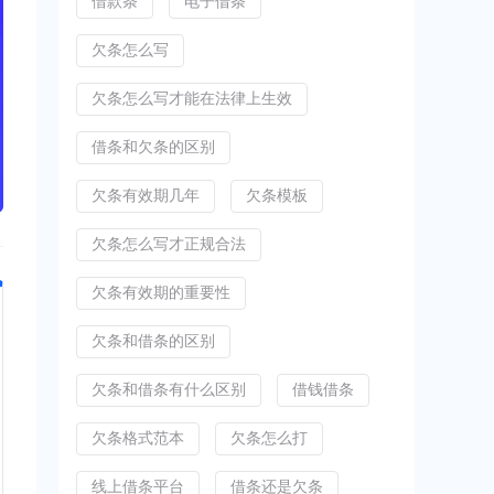
借款条
电子借条
欠条怎么写
欠条怎么写才能在法律上生效
借条和欠条的区别
欠条有效期几年
欠条模板
欠条怎么写才正规合法
欠条有效期的重要性
欠条和借条的区别
欠条和借条有什么区别
借钱借条
欠条格式范本
欠条怎么打
线上借条平台
借条还是欠条