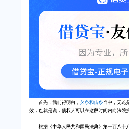
首先，我们得明白，
欠条和借条
当中，无论
效，也就是说，债权人可以在这段时间内向法院
根据《中华人民共和国民法典》第一百八十八