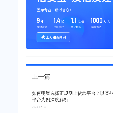
上一篇
如何明智选择正规网上贷款平台？以某
平台为例深度解析
2024.12.04