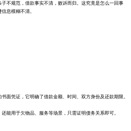
条子不规范，借款事实不清，败诉而归。这究竟是怎么一回事
键信息模糊不清。
书面凭证，它明确了借款金额、时间、双方身份及还款期限。
还能用于欠物品、服务等场景，只需证明债务关系即可。