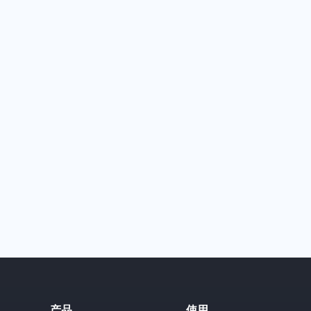
产品
使用