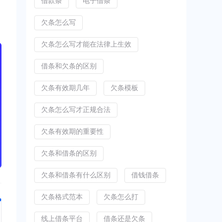
借款条
电子借条
欠条怎么写
欠条怎么写才能在法律上生效
借条和欠条的区别
欠条有效期几年
欠条模板
欠条怎么写才正规合法
欠条有效期的重要性
欠条和借条的区别
欠条和借条有什么区别
借钱借条
欠条格式范本
欠条怎么打
线上借条平台
借条还是欠条