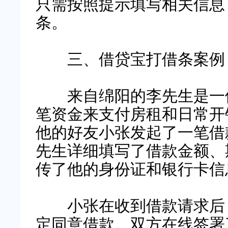
只需按照提示填写相关信息
条。
三、借贷宝打借条案例
来自绵阳的李先生是一位
笔资金来支付房租和日常开
他的好友小张发起了一笔借
先生详细填写了借款金额、
传了他的身份证和银行卡信
小张在收到借款请求后，
定同意借款。双方在线签署