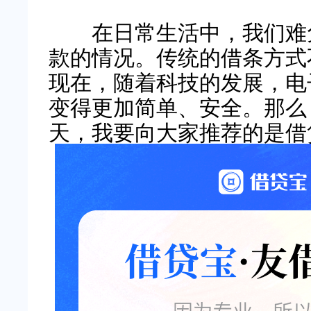
在日常生活中，我们难免
款的情况。传统的借条方式
现在，随着科技的发展，电
变得更加简单、安全。那么
天，我要向大家推荐的是借