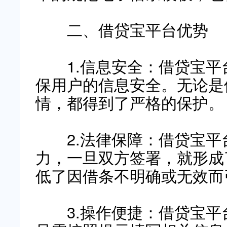
二、借贷宝平台优势
1.
信息安全：借贷宝平
保用户的信息安全。无论是
情，都得到了严格的保护。
2.
法律保障：借贷宝平
力，一旦双方签署，就形成
低了因借条不明确或无效而
3.
操作便捷：借贷宝平