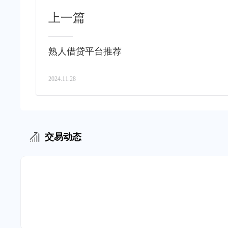
上一篇
熟人借贷平台推荐
2024.11.28
交易动态