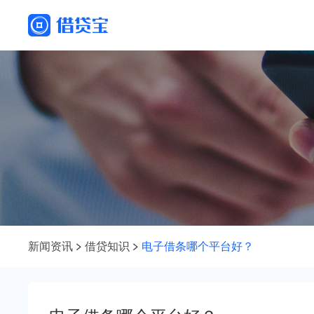
新闻资讯
借贷知识
电子借条哪个平台好？