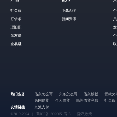
打欠条
下载APP
企
打借条
新闻资讯
员
理旧帐
发
亲友借
企
企易融
联
热门业务
借条怎么写
欠条怎么写
借条模板
货款欠
民间借贷
个人借贷
民间借贷利息
打欠条
友情链接
九派支付
©2019-2024
蜀ICP备19020051号-5
隐私政策