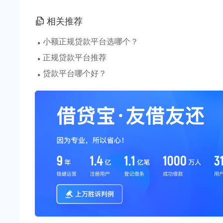
相关推荐
·
小额正规贷款平台选哪个？
·
正规贷款平台推荐
·
贷款平台哪个好？