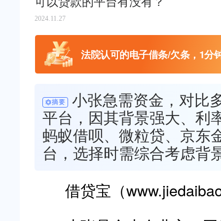
可以贷款的平台有没有？
2024.11.27
法院认可的电子借条/欠条，1分
小张急需资金，对比
摘要
平台，因其背景强大、利
蚂蚁借呗、微粒贷、京东金
台，选择时需综合考虑背
借贷宝（www.jiedaiba