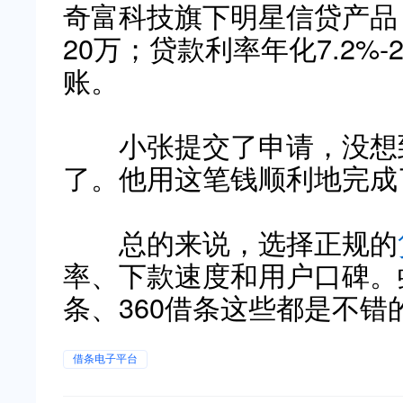
奇富科技旗下明星信贷产品
20万；贷款利率年化7.2%
账。
小张提交了申请，没想到
了。他用这笔钱顺利地完成
总的来说，选择正规的
率、下款速度和用户口碑。
条、360借条这些都是不错
借条电子平台