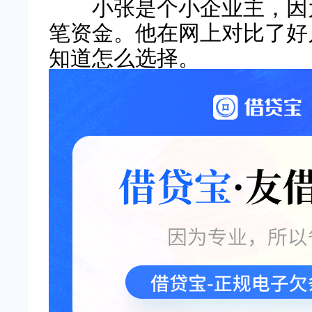
小张是个小企业主，因为
笔资金。他在网上对比了好
知道怎么选择。