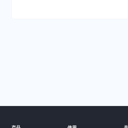
产品
使用