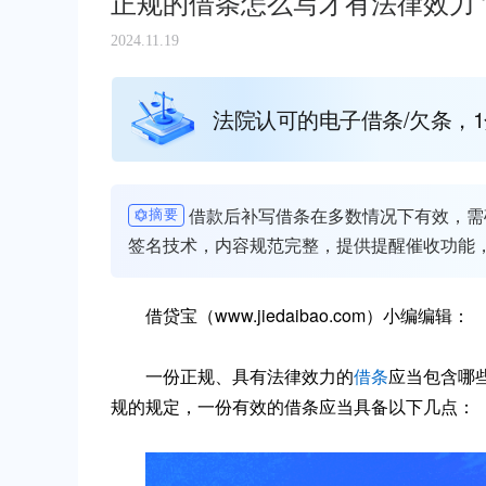
正规的借条怎么写才有法律效力
2024.11.19
法院认可的电子借条/欠条，
摘要
借款后补写借条在多数情况下有效，需
签名技术，内容规范完整，提供提醒催收功能
借贷宝（www.jiedaibao.com）小编编辑：
一份正规、具有法律效力的
借条
应当包含哪
规的规定，一份有效的借条应当具备以下几点：