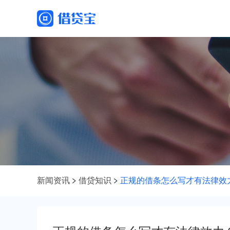
新闻资讯
借贷知识
正规的借条怎么写才有法律效