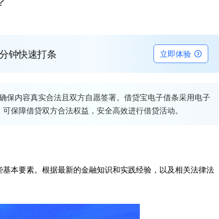
？
1分钟快速打条
立即体验
确保内容真实合法且双方自愿签署。借贷宝电子借条采用电子
，可保障借贷双方合法权益，安全高效进行借贷活动。
些基本要素。根据最新的金融知识和实践经验，以及相关法律法