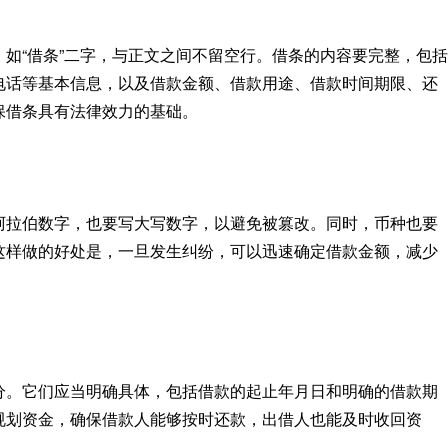
如“借条”二字，与正文之间不留空行。借条的内容要完整，包括
电话等基本信息，以及借款金额、借款用途、借款时间期限、还
保借条具有法律效力的基础。
拉伯数字，也要写大写数字，以避免被篡改。同时，币种也要
这样做的好处是，一旦发生纠纷，可以迅速确定借款金额，减少
。它们应当明确具体，包括借款的起止年月日和明确的借款期
规划资金，确保借款人能够按时还款，出借人也能及时收回资