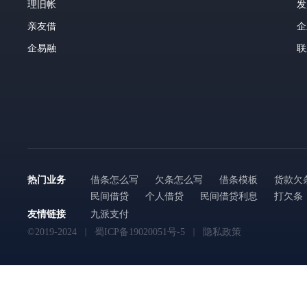
理旧帐
发
亲友借
企
企易融
联
热门业务
借条怎么写
欠条怎么写
借条模板
货款欠
民间借贷
个人借贷
民间借贷利息
打欠条
友情链接
九派支付
©2019-2024
蜀ICP备19020051号-5
隐私政策