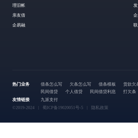
理旧帐
发
亲友借
企
企易融
联
热门业务
借条怎么写
欠条怎么写
借条模板
货款欠
民间借贷
个人借贷
民间借贷利息
打欠条
友情链接
九派支付
©2019-2024
蜀ICP备19020051号-5
隐私政策