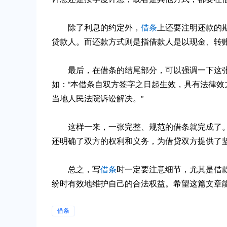
除了利息的约定外，
借条
上还要注明还款的
贷款人。而还款方式则是指借款人是以现金、转
最后，在借条的结尾部分，可以强调一下这张
如：“本借条自双方签字之日起生效，具有法律
当地人民法院诉讼解决。”
这样一来，一张完整、规范的借条就完成了。
还明确了双方的权利和义务，为借贷双方提供了
总之，写
借条
时一定要注意细节，尤其是借
纷时有效地维护自己的合法权益。希望这篇文章
借条