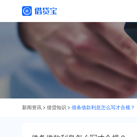
新闻资讯
借贷知识
借条借款利息怎么写才合规？