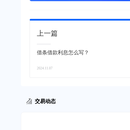
上一篇
借条借款利息怎么写？
2024.11.07
交易动态