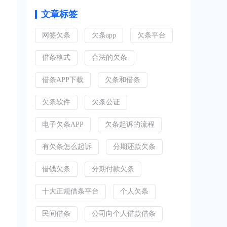
文章标签
网签欠条
欠条app
欠条平台
借条格式
合法的欠条
借条APP下载
欠条和借条
欠条软件
欠条公证
电子欠条APP
欠条起诉的流程
有欠条怎么起诉
分期还款欠条
借钱欠条
分期付款欠条
十大正规借条平台
个人欠条
民间借条
公司向个人借款借条