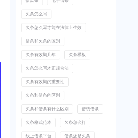
借款条
电子借条
欠条怎么写
欠条怎么写才能在法律上生效
借条和欠条的区别
欠条有效期几年
欠条模板
欠条怎么写才正规合法
欠条有效期的重要性
欠条和借条的区别
欠条和借条有什么区别
借钱借条
欠条格式范本
欠条怎么打
线上借条平台
借条还是欠条