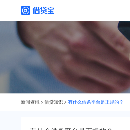
新闻资讯
借贷知识
有什么借条平台是正规的？