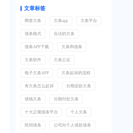
文章标签
网签欠条
欠条app
欠条平台
借条格式
合法的欠条
借条APP下载
欠条和借条
欠条软件
欠条公证
电子欠条APP
欠条起诉的流程
有欠条怎么起诉
分期还款欠条
借钱欠条
分期付款欠条
十大正规借条平台
个人欠条
民间借条
公司向个人借款借条