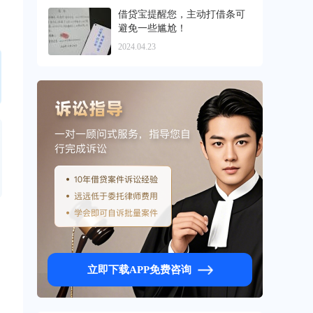
借贷宝提醒您，主动打借条可
避免一些尴尬！
2024.04.23
立即下载APP免费咨询
迅