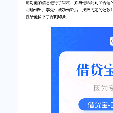
速对他的信息进行了审核，并与他匹配到了合适
明确列出。李先生成功借款后，按照约定的还款
性给他留下了深刻印象。